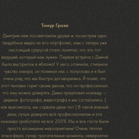
Тимур Гроза
Дмитрия нам посоветовали друзья и, посмотрев одно
свадебное видео из его портфолио, нам с теперь уже
настоящей супругой стало понятно, что это тот
ведущий, который нам нужен. Первая встреча с Димой
была выстрелом в яблочко! У него отличное, стильное
чувство юмора, он понимал нас с полуслова и я был
очень рад, что мы быстро договорились. Я понял, что
этот человек горит своим делом, что он профессионал,
что ему можно доверять. Дима предложил команду —
диджея, фотографа, видеографа и мы согласились. (
как выяснилось, мы сорвали джек-пот ) В такой важный
день, лучше доверять всё профессионалам и эта
команда сработала на все 200% Мы и все гости были
просто восхищены мероприятием! Очень тёплая
атмосфера, супер трогательные моменты, невероятно