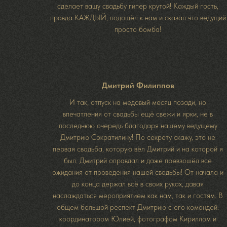
сделает вашу свадьбу гипер крутой! Каждый гость,
правда КАЖДЫЙ, подошёл к нам и сказал что ведущий
просто бомба!
Дмитрий Филиппов
И так, отпуск на медовый месяц позади, но
впечатления от свадьбы ещё свежи и ярки, не в
последнюю очередь благодаря нашему ведущему
Дмитрию Сократилину! По секрету скажу, это не
первая свадьба, которую вёл Дмитрий и на которой я
был. Дмитрий оправдал и даже превзошёл все
ожидания от проведения нашей свадьбы! От начала и
до конца держал всё в своих руках, давая
Оставьт
наслаждаться мероприятием как нам, так и гостям. В
общем большой респект Дмитрию с его командой:
координатором Юлией, фотографом Кириллом и