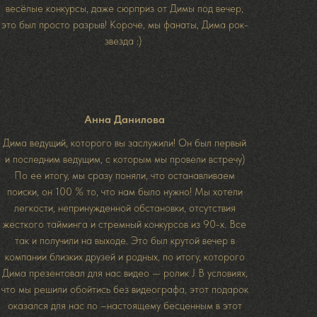
весёлые конкурсы, даже сюрприз от Димы под вечер,
это был просто разрыв! Короче, мы фанаты, Дима рок-
звезда :)
Анна Данилова
Дима ведущий, которого вы заслужили! Он был первый
и последним ведущим, с которым мы провели встречу)
По ее итогу, мы сразу поняли, что останавливаем
поиски, он 100 % то, что нам было нужно! Мы хотели
легкости, непринужденной обстановки, отсутствия
жесткого тайминга и стремный конкурсов из 90-х. Все
так и получили на выходе. Это был крутой вечер в
компании близких друзей и родных, по итогу, которого
Дима презентовал для нас видео — ролик J В условиях,
что мы решили обойтись без видеографа, этот подарок
оказался для нас по –настоящему бесценным в этот