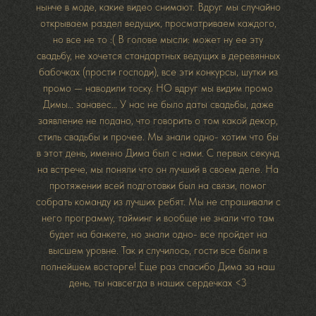
нынче в моде, какие видео снимают. Вдруг мы случайно
открываем раздел ведущих, просматриваем каждого,
но все не то :( В голове мысли: может ну ее эту
свадьбу, не хочется стандартных ведущих в деревянных
бабочках (прости господи), все эти конкурсы, шутки из
промо — наводили тоску. НО вдруг мы видим промо
Димы… занавес… У нас не было даты свадьбы, даже
заявление не подано, что говорить о том какой декор,
стиль свадьбы и прочее. Мы знали одно- хотим что бы
в этот день, именно Дима был с нами. С первых секунд
на встрече, мы поняли что он лучший в своем деле. На
протяжении всей подготовки был на связи, помог
собрать команду из лучших ребят. Мы не спрашивали с
него программу, тайминг и вообще не знали что там
будет на банкете, но знали одно- все пройдет на
высшем уровне. Так и случилось, гости все были в
полнейшем восторге! Еще раз спасибо Дима за наш
день, ты навсегда в наших сердечках <3